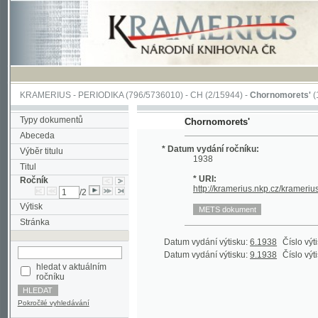
KRAMERIUS
-
PERIODIKA
(796/5736010) -
CH
(2/15944) -
Chornomorets'
(1/115)
Typy dokumentů
Chornomorets'
Abeceda
* Datum vydání ročníku:
Výběr titulu
1938
Titul
* URI:
Ročník
http://kramerius.nkp.cz/kramerius/hand
/2
Výtisk
Stránka
Datum vydání výtisku:
6.1938
Číslo výtisku:
1
Datum vydání výtisku:
9.1938
Číslo výtisku:
2
hledat v aktuálním
ročníku
Pokročilé vyhledávání