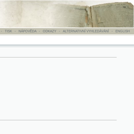
OVĚDA
-
ODKAZY
-
ALTERNATIVNÍ VYHLEDÁVÁNÍ
-
ENGLISH