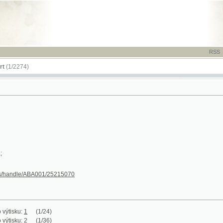
RSS
-
TISK
-
NÁP
74)
dle/ABA001/25215070
:
1
(1/24)
:
2
(1/36)
:
3
(1/36)
:
4
(1/24)