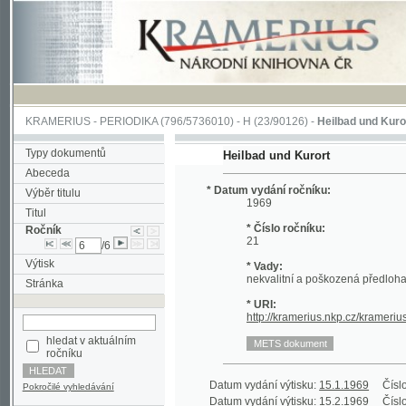
KRAMERIUS
-
PERIODIKA
(796/5736010) -
H
(23/90126) -
Heilbad und Kurort
(1/22
Typy dokumentů
Heilbad und Kurort
Abeceda
* Datum vydání ročníku:
Výběr titulu
1969
Titul
* Číslo ročníku:
Ročník
21
/6
Výtisk
* Vady:
nekvalitní a poškozená předloha;
Stránka
* URI:
http://kramerius.nkp.cz/kramerius/han
hledat v aktuálním
ročníku
Datum vydání výtisku:
15.1.1969
Číslo výtisku
Pokročilé vyhledávání
Datum vydání výtisku:
15.2.1969
Číslo výtisku
Datum vydání výtisku:
15.3.1969
Číslo výtisku
Datum vydání výtisku:
15.4.1969
Číslo výtisku