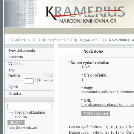
KRAMERIUS
-
PERIODIKA
(796/5736010) -
N
(64/1099331) -
Nová doba
(1/428)
Typy dokumentů
Nová doba
Abeceda
* Datum vydání ročníku:
Výběr titulu
1945
Titul
* Číslo ročníku:
Ročník
1
/2
Výtisk
* Vady:
nekvalitní a poškozená předloha;
Stránka
* URI:
http://kramerius.nkp.cz/kramerius/han
hledat v aktuálním
ročníku
Datum vydání výtisku:
19.10.1945
Číslo výtisku
Pokročilé vyhledávání
Datum vydání výtisku:
26.10.1945
Číslo výtisku
Datum vydání výtisku:
31.10.1945
Číslo výtisku
Datum vydání výtisku:
14.12.1945
Číslo výtisku