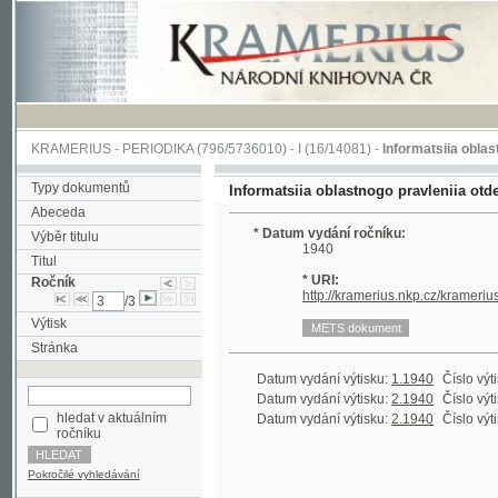
KRAMERIUS
-
PERIODIKA
(796/5736010) -
I
(16/14081) -
Informatsiia oblastnogo pra
Typy dokumentů
Informatsiia oblastnogo pravleniia otdela Obs
Abeceda
* Datum vydání ročníku:
Výběr titulu
1940
Titul
* URI:
Ročník
http://kramerius.nkp.cz/kramerius/hand
/3
Výtisk
Stránka
Datum vydání výtisku:
1.1940
Číslo výtisku:
30
Datum vydání výtisku:
2.1940
Číslo výtisku:
31
hledat v aktuálním
Datum vydání výtisku:
2.1940
Číslo výtisku:
31
ročníku
Pokročilé vyhledávání