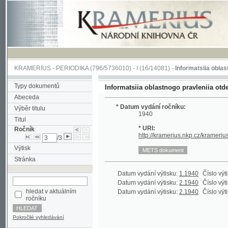
KRAMERIUS
-
PERIODIKA
(796/5736010) -
I
(16/14081) -
Informatsiia oblastnogo pra
Typy dokumentů
Informatsiia oblastnogo pravleniia otdela Obs
Abeceda
* Datum vydání ročníku:
Výběr titulu
1940
Titul
* URI:
Ročník
http://kramerius.nkp.cz/kramerius/hand
/3
Výtisk
Stránka
Datum vydání výtisku:
1.1940
Číslo výtisku:
30
Datum vydání výtisku:
2.1940
Číslo výtisku:
31
hledat v aktuálním
Datum vydání výtisku:
2.1940
Číslo výtisku:
31
ročníku
Pokročilé vyhledávání