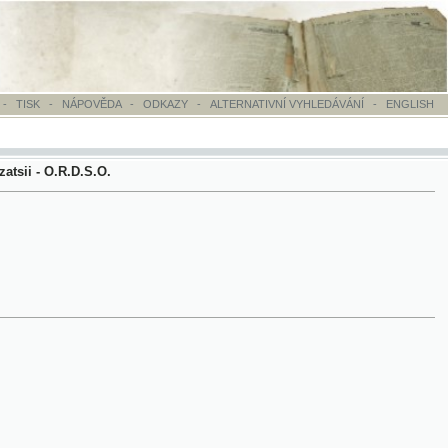
OVĚDA
-
ODKAZY
-
ALTERNATIVNÍ VYHLEDÁVÁNÍ
-
ENGLISH
S.O.