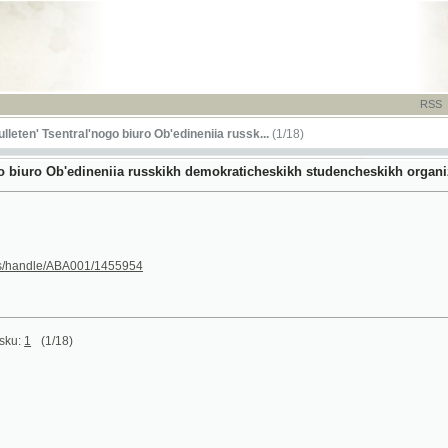
RSS
-
TISK
-
NÁP
Tsentral'nogo biuro Ob'edineniia russk...
(1/18)
o Ob'edineniia russkikh demokraticheskikh studencheskikh organizatsii - O.R.D.
le/ABA001/1455954
(1/18)