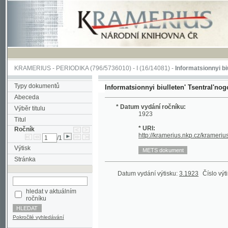
KRAMERIUS
-
PERIODIKA
(796/5736010) -
I
(16/14081) -
Informatsionnyi biulleten' 
Typy dokumentů
Informatsionnyi biulleten' Tsentral'nogo biur
Abeceda
* Datum vydání ročníku:
Výběr titulu
1923
Titul
* URI:
Ročník
http://kramerius.nkp.cz/kramerius/hand
/1
Výtisk
Stránka
Datum vydání výtisku:
3.1923
Číslo výtisku:
1
hledat v aktuálním
ročníku
Pokročilé vyhledávání