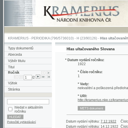
KRAMERIUS
-
PERIODIKA
(796/5736010) -
H
(23/90126) -
Hlas ultačovaného Slova
Typy dokumentů
Hlas ultačovaného Slovana
Abeceda
* Datum vydání ročníku:
Výběr titulu
1922
Titul
* Číslo ročníku:
Ročník
1
/2
Výtisk
* Vady:
nekvalitní a poškozená předloha;
Stránka
* URI:
http://kramerius.nkp.cz/kramerius/han
hledat v aktuálním
ročníku
Datum vydání výtisku:
7.12.1922
Číslo výtisku
Pokročilé vyhledávání
Datum vydání výtisku:
14.12.1922
Číslo výtisku
Datum vydání výtisku:
21.12.1922
Číslo výtisku