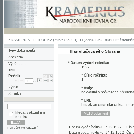
KRAMERIUS
-
PERIODIKA
(796/5736010) -
H
(23/90126) -
Hlas ultačovaného Slova
Typy dokumentů
Hlas ultačovaného Slovana
Abeceda
* Datum vydání ročníku:
Výběr titulu
1922
Titul
* Číslo ročníku:
Ročník
1
/2
Výtisk
* Vady:
nekvalitní a poškozená předloha;
Stránka
* URI:
http://kramerius.nkp.cz/kramerius/han
hledat v aktuálním
ročníku
Datum vydání výtisku:
7.12.1922
Číslo výtisku
Pokročilé vyhledávání
Datum vydání výtisku:
14.12.1922
Číslo výtisku
Datum vydání výtisku:
21.12.1922
Číslo výtisku