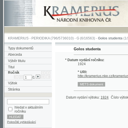
KRAMERIUS
-
PERIODIKA
(796/5736010) -
G
(6/16563) -
Golos studenta
(1/20)
Typy dokumentů
Golos studenta
Abeceda
* Datum vydání ročníku:
Výběr titulu
1924
Titul
* URI:
Ročník
http://kramerius.nkp.cz/kramerius/hand
/1
Výtisk
Stránka
Datum vydání výtisku:
1924
Číslo výtisku:
1
(1
hledat v aktuálním
ročníku
Pokročilé vyhledávání