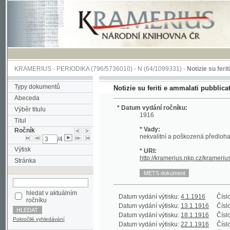
KRAMERIUS
-
PERIODIKA
(796/5736010) -
N
(64/1099331) -
Notizie su feriti e amma
Typy dokumentů
Notizie su feriti e ammalati pubblicate il
Abeceda
* Datum vydání ročníku:
Výběr titulu
1916
Titul
* Vady:
Ročník
nekvalitní a poškozená předloha;
/4
Výtisk
* URI:
http://kramerius.nkp.cz/kramerius/han
Stránka
hledat v aktuálním
Datum vydání výtisku:
4.1.1916
Číslo výtisku
ročníku
Datum vydání výtisku:
13.1.1916
Číslo výtisku
Datum vydání výtisku:
18.1.1916
Číslo výtisku
Pokročilé vyhledávání
Datum vydání výtisku:
22.1.1916
Číslo výtisku
Datum vydání výtisku:
24.1.1916
Číslo výtisku
Datum vydání výtisku:
29.1.1916
Číslo výtisku
Datum vydání výtisku:
3.2.1916
Číslo výtisku