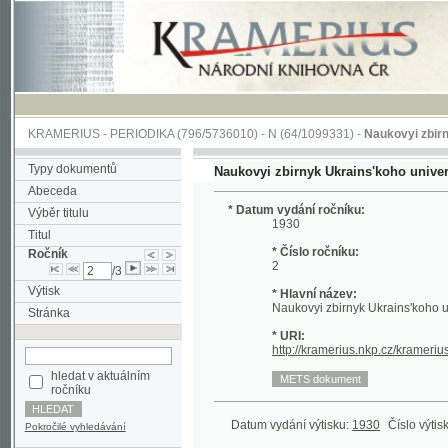
KRAMERIUS
-
PERIODIKA
(796/5736010) -
N
(64/1099331) -
Naukovyi zbirnyk Ukra
Typy dokumentů
Naukovyi zbirnyk Ukrains'koho universytetu 
Abeceda
* Datum vydání ročníku:
Výběr titulu
1930
Titul
* Číslo ročníku:
Ročník
2
/3
Výtisk
* Hlavní název:
Naukovyi zbirnyk Ukrains'koho universyte
Stránka
* URI:
http://kramerius.nkp.cz/kramerius/han
hledat v aktuálním
ročníku
Datum vydání výtisku:
1930
Číslo výtisku:
2
(1
Pokročilé vyhledávání