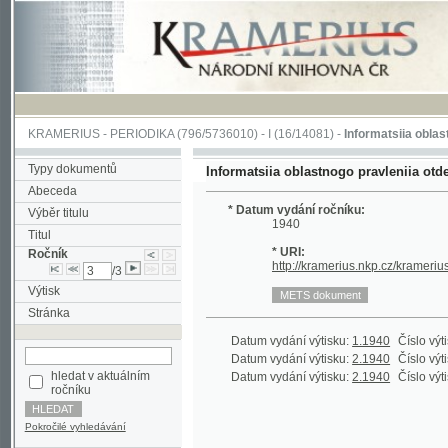
KRAMERIUS
-
PERIODIKA
(796/5736010) -
I
(16/14081) -
Informatsiia oblastnogo pra
Typy dokumentů
Informatsiia oblastnogo pravleniia otdela Obs
Abeceda
* Datum vydání ročníku:
Výběr titulu
1940
Titul
* URI:
Ročník
http://kramerius.nkp.cz/kramerius/hand
/3
Výtisk
Stránka
Datum vydání výtisku:
1.1940
Číslo výtisku:
30
Datum vydání výtisku:
2.1940
Číslo výtisku:
31
hledat v aktuálním
Datum vydání výtisku:
2.1940
Číslo výtisku:
31
ročníku
Pokročilé vyhledávání