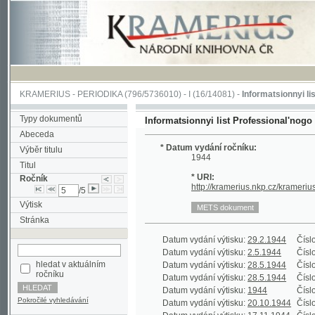
KRAMERIUS
-
PERIODIKA
(796/5736010) -
I
(16/14081) -
Informatsionnyi list Profe
Typy dokumentů
Informatsionnyi list Professional'nogo soiuza 
Abeceda
* Datum vydání ročníku:
Výběr titulu
1944
Titul
* URI:
Ročník
http://kramerius.nkp.cz/kramerius/hand
/5
Výtisk
Stránka
Datum vydání výtisku:
29.2.1944
Číslo výtisku
Datum vydání výtisku:
2.5.1944
Číslo výtisku
hledat v aktuálním
Datum vydání výtisku:
28.5.1944
Číslo výtisku
ročníku
Datum vydání výtisku:
28.5.1944
Číslo výtisku
Datum vydání výtisku:
1944
Číslo výtisku
Pokročilé vyhledávání
Datum vydání výtisku:
20.10.1944
Číslo výtisku
Datum vydání výtisku:
17.11.1944
Číslo výtisku
Datum vydání výtisku:
17.11.1944
Číslo výtisku