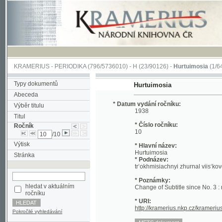
KRAMERIUS
-
PERIODIKA
(796/5736010) -
H
(23/90126) -
Hurtuimosia
(1/641)
Typy dokumentů
Hurtuimosia
Abeceda
* Datum vydání ročníku:
Výběr titulu
1938
Titul
* Číslo ročníku:
Ročník
10
/10
Výtisk
* Hlavní název:
Hurtuimosia
Stránka
* Podnázev:
tr‘okhmisiachnyi zhurnal viis‘kovo-hrom
* Poznámky:
hledat v aktuálním
Change of Subtitle since No. 3 : neperio
ročníku
* URI:
http://kramerius.nkp.cz/kramerius/han
Pokročilé vyhledávání