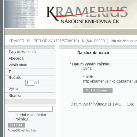
KRAMERIUS
-
PERIODIKA
(796/5736010) -
N
(64/1099331) -
Na sluzhbi natsii
(1/6)
Typy dokumentů
Na sluzhbi natsii
Abeceda
* Datum vydání ročníku:
Výběr titulu
1941
Titul
* URI:
Ročník
http://kramerius.nkp.cz/kramerius/hand
/1
Výtisk
Stránka
Datum vydání výtisku:
11.1941
(1/6)
hledat v aktuálním
ročníku
Pokročilé vyhledávání