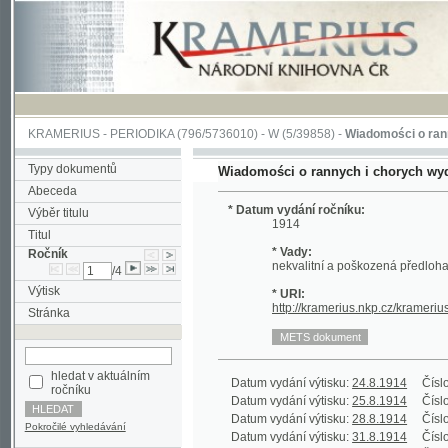
KRAMERIUS
-
PERIODIKA
(796/5736010) -
W
(5/39858) -
Wiadomości o rannych i 
Typy dokumentů
Wiadomości o rannych i chorych wydane dn
Abeceda
* Datum vydání ročníku:
Výběr titulu
1914
Titul
* Vady:
Ročník
nekvalitní a poškozená předloha;
/4
Výtisk
* URI:
http://kramerius.nkp.cz/kramerius/han
Stránka
hledat v aktuálním
Datum vydání výtisku:
24.8.1914
Číslo výtisku
ročníku
Datum vydání výtisku:
25.8.1914
Číslo výtisku
Datum vydání výtisku:
28.8.1914
Číslo výtisku
Pokročilé vyhledávání
Datum vydání výtisku:
31.8.1914
Číslo výtisku
Datum vydání výtisku:
2.9.1914
Číslo výtisku
Datum vydání výtisku:
4.9.1914
Číslo výtisku
Datum vydání výtisku:
7.9.1914
Číslo výtisku