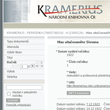
KRAMERIUS
-
PERIODIKA
(796/5736010) -
H
(23/90126) -
Hlas ultačovaného Slova
Typy dokumentů
Hlas ultačovaného Slovana
Abeceda
* Datum vydání ročníku:
Výběr titulu
1922
Titul
* Číslo ročníku:
Ročník
1
/2
Výtisk
* Vady:
nekvalitní a poškozená předloha;
Stránka
* URI:
http://kramerius.nkp.cz/kramerius/han
hledat v aktuálním
ročníku
Datum vydání výtisku:
7.12.1922
Číslo výtisku
Pokročilé vyhledávání
Datum vydání výtisku:
14.12.1922
Číslo výtisku
Datum vydání výtisku:
21.12.1922
Číslo výtisku