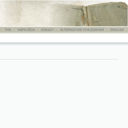
OVĚDA
-
ODKAZY
-
ALTERNATIVNÍ VYHLEDÁVÁNÍ
-
ENGLISH