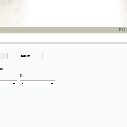
RSS
-
TISK
-
NÁP
Datum
Den: