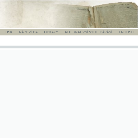
OVĚDA
-
ODKAZY
-
ALTERNATIVNÍ VYHLEDÁVÁNÍ
-
ENGLISH