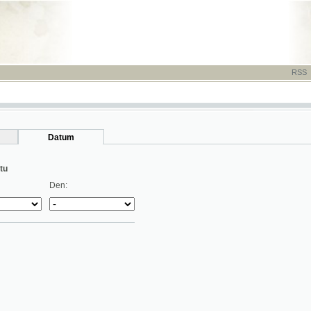
RSS
-
TISK
-
NÁP
Datum
Den: