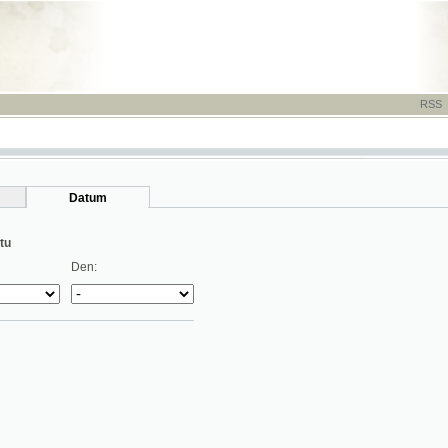
RSS
-
TISK
-
NÁP
Datum
Den: