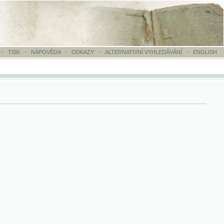
OVĚDA
-
ODKAZY
-
ALTERNATIVNÍ VYHLEDÁVÁNÍ
-
ENGLISH