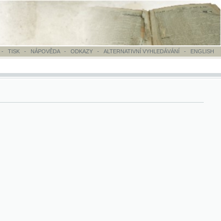
OVĚDA
-
ODKAZY
-
ALTERNATIVNÍ VYHLEDÁVÁNÍ
-
ENGLISH