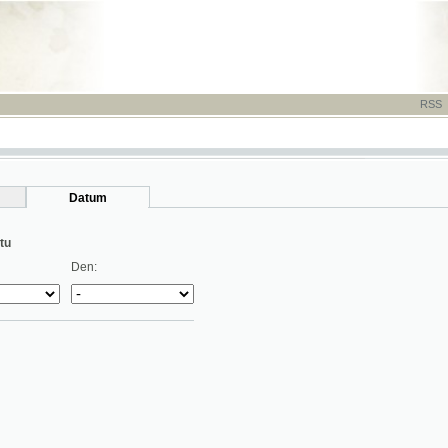
RSS
-
TISK
-
NÁP
Datum
Den: