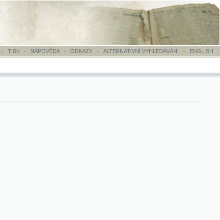
OVĚDA
-
ODKAZY
-
ALTERNATIVNÍ VYHLEDÁVÁNÍ
-
ENGLISH