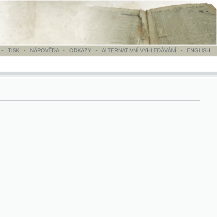
OVĚDA
-
ODKAZY
-
ALTERNATIVNÍ VYHLEDÁVÁNÍ
-
ENGLISH