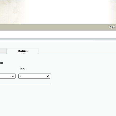
RSS
-
TISK
-
NÁP
Datum
Den: