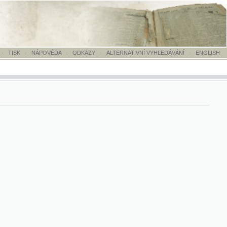
OVĚDA
-
ODKAZY
-
ALTERNATIVNÍ VYHLEDÁVÁNÍ
-
ENGLISH