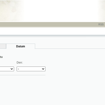
RSS
-
TISK
-
NÁP
Datum
Den: