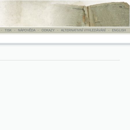
OVĚDA
-
ODKAZY
-
ALTERNATIVNÍ VYHLEDÁVÁNÍ
-
ENGLISH