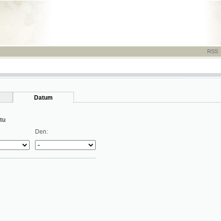
RSS
-
TISK
-
NÁP
Datum
Den: