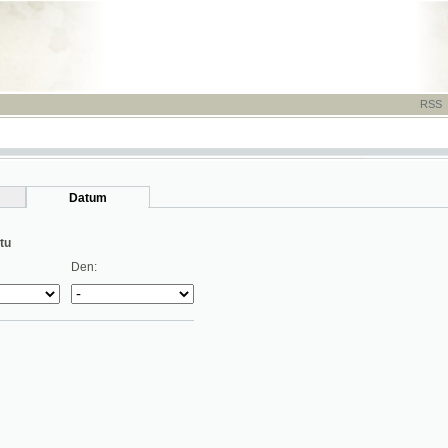
RSS
-
TISK
-
NÁP
Datum
Den: