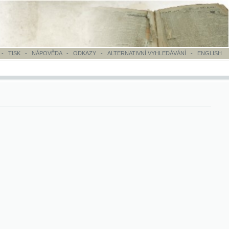
OVĚDA
-
ODKAZY
-
ALTERNATIVNÍ VYHLEDÁVÁNÍ
-
ENGLISH