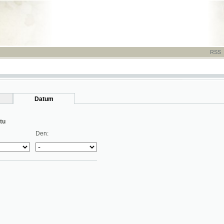
RSS
-
TISK
-
NÁP
Datum
Den: