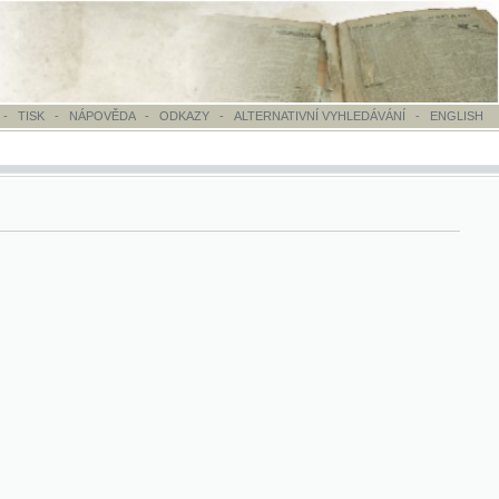
OVĚDA
-
ODKAZY
-
ALTERNATIVNÍ VYHLEDÁVÁNÍ
-
ENGLISH