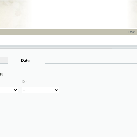
RSS
-
TISK
-
NÁP
Datum
Den: