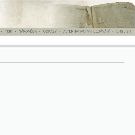
OVĚDA
-
ODKAZY
-
ALTERNATIVNÍ VYHLEDÁVÁNÍ
-
ENGLISH