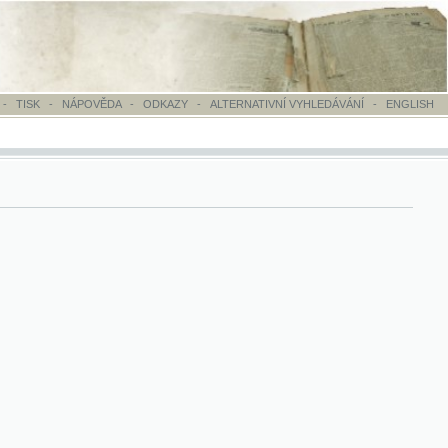
OVĚDA
-
ODKAZY
-
ALTERNATIVNÍ VYHLEDÁVÁNÍ
-
ENGLISH