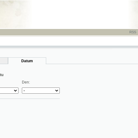
RSS
-
TISK
-
NÁP
Datum
Den: