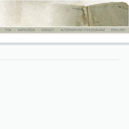
OVĚDA
-
ODKAZY
-
ALTERNATIVNÍ VYHLEDÁVÁNÍ
-
ENGLISH