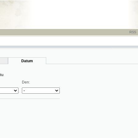
RSS
-
TISK
-
NÁP
Datum
Den: