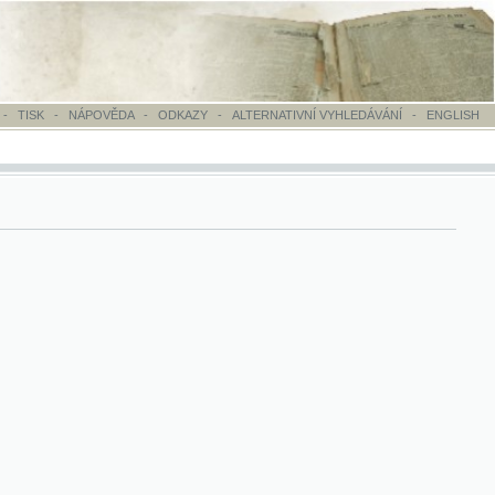
OVĚDA
-
ODKAZY
-
ALTERNATIVNÍ VYHLEDÁVÁNÍ
-
ENGLISH