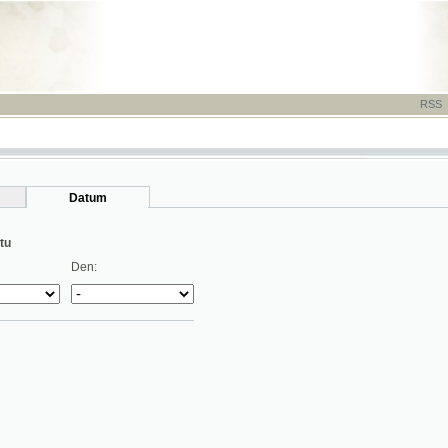
RSS
-
TISK
-
NÁP
Datum
Den: