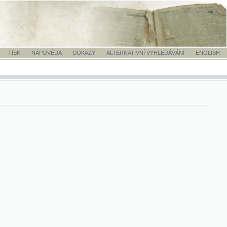
OVĚDA
-
ODKAZY
-
ALTERNATIVNÍ VYHLEDÁVÁNÍ
-
ENGLISH