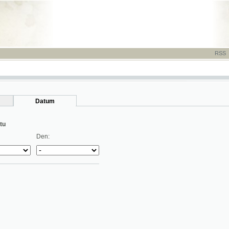
RSS
-
TISK
-
NÁP
Datum
Den: