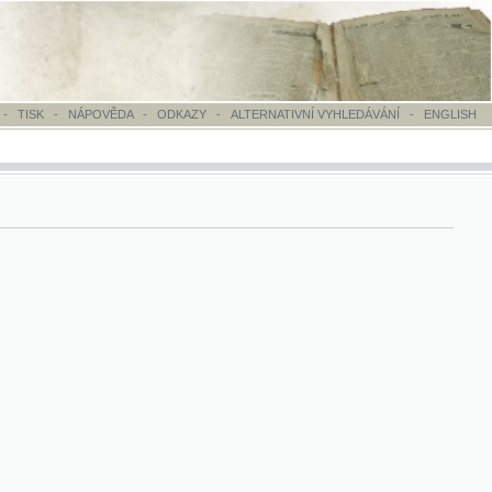
OVĚDA
-
ODKAZY
-
ALTERNATIVNÍ VYHLEDÁVÁNÍ
-
ENGLISH