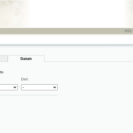
RSS
-
TISK
-
NÁP
Datum
Den: