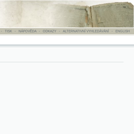
OVĚDA
-
ODKAZY
-
ALTERNATIVNÍ VYHLEDÁVÁNÍ
-
ENGLISH