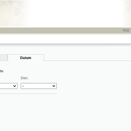
RSS
-
TISK
-
NÁP
Datum
Den: