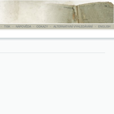
OVĚDA
-
ODKAZY
-
ALTERNATIVNÍ VYHLEDÁVÁNÍ
-
ENGLISH