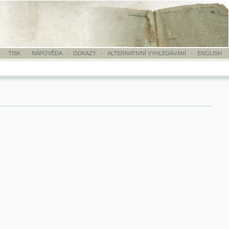
OVĚDA
-
ODKAZY
-
ALTERNATIVNÍ VYHLEDÁVÁNÍ
-
ENGLISH