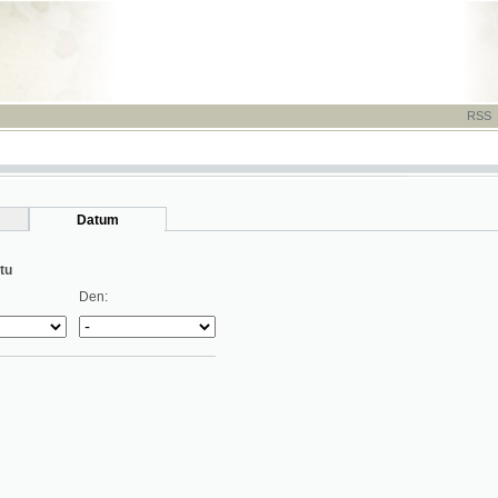
RSS
-
TISK
-
NÁP
Datum
Den: