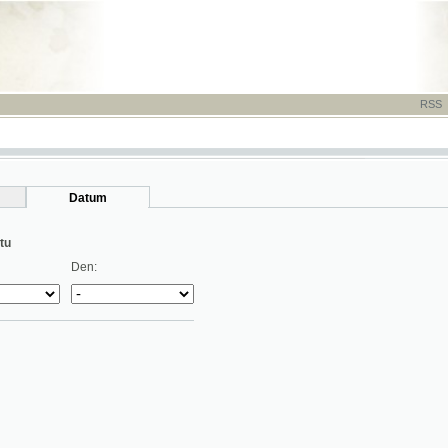
RSS
-
TISK
-
NÁP
Datum
Den: