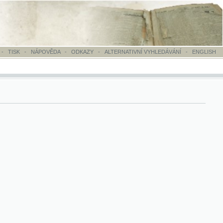
OVĚDA
-
ODKAZY
-
ALTERNATIVNÍ VYHLEDÁVÁNÍ
-
ENGLISH