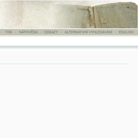
OVĚDA
-
ODKAZY
-
ALTERNATIVNÍ VYHLEDÁVÁNÍ
-
ENGLISH