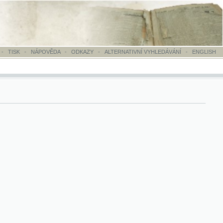
OVĚDA
-
ODKAZY
-
ALTERNATIVNÍ VYHLEDÁVÁNÍ
-
ENGLISH