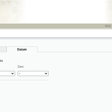
RSS
-
TISK
-
NÁP
Datum
Den: