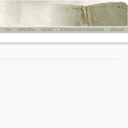
OVĚDA
-
ODKAZY
-
ALTERNATIVNÍ VYHLEDÁVÁNÍ
-
ENGLISH