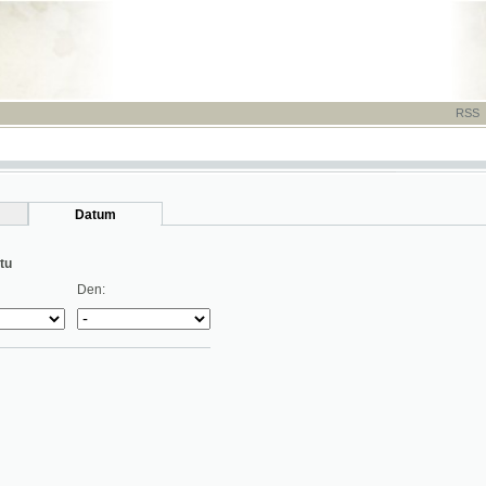
RSS
-
TISK
-
NÁP
Datum
Den: