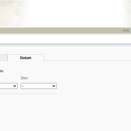
RSS
-
TISK
-
NÁP
Datum
Den: