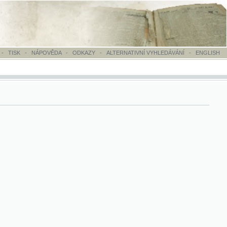
OVĚDA
-
ODKAZY
-
ALTERNATIVNÍ VYHLEDÁVÁNÍ
-
ENGLISH