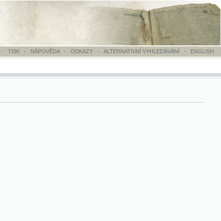
OVĚDA
-
ODKAZY
-
ALTERNATIVNÍ VYHLEDÁVÁNÍ
-
ENGLISH