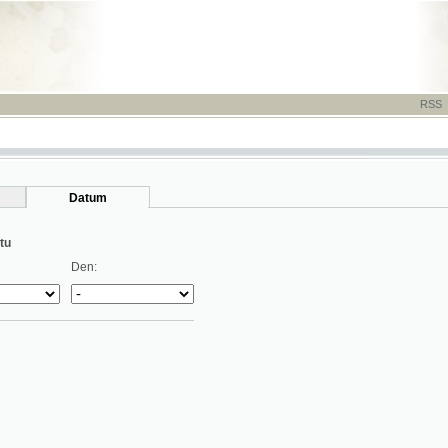
RSS
-
TISK
-
NÁP
Datum
Den: