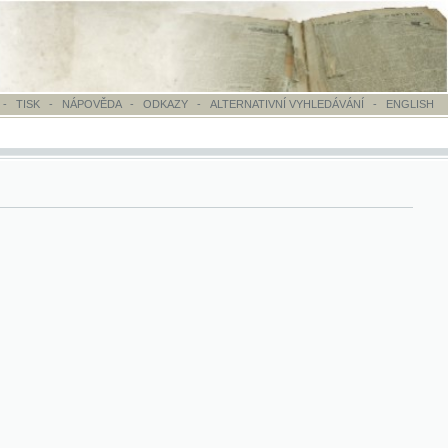
OVĚDA
-
ODKAZY
-
ALTERNATIVNÍ VYHLEDÁVÁNÍ
-
ENGLISH