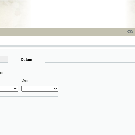
RSS
-
TISK
-
NÁP
Datum
Den: