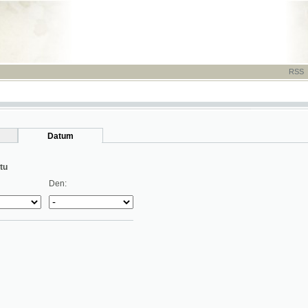
RSS
-
TISK
-
NÁP
Datum
Den: