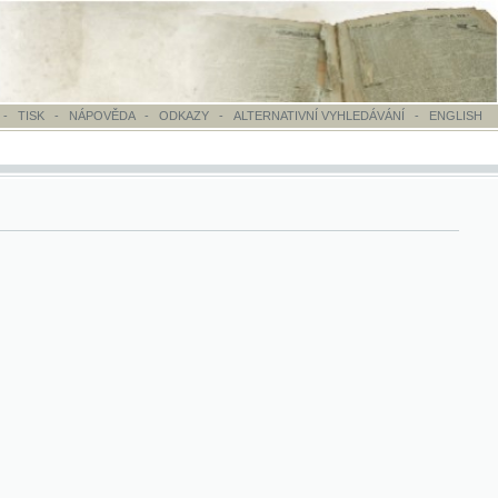
OVĚDA
-
ODKAZY
-
ALTERNATIVNÍ VYHLEDÁVÁNÍ
-
ENGLISH