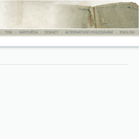
OVĚDA
-
ODKAZY
-
ALTERNATIVNÍ VYHLEDÁVÁNÍ
-
ENGLISH