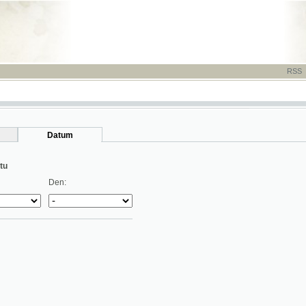
RSS
-
TISK
-
NÁP
Datum
Den: