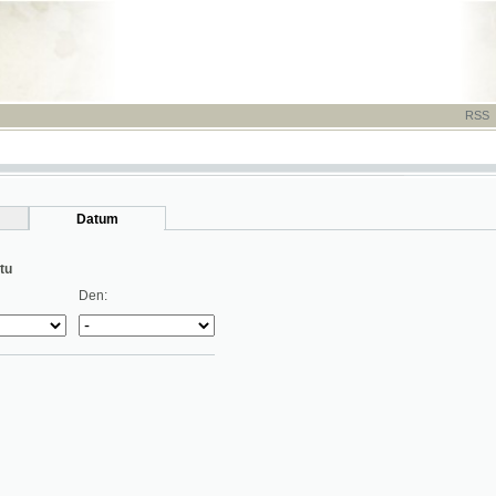
RSS
-
TISK
-
NÁP
Datum
Den: