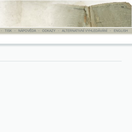
OVĚDA
-
ODKAZY
-
ALTERNATIVNÍ VYHLEDÁVÁNÍ
-
ENGLISH