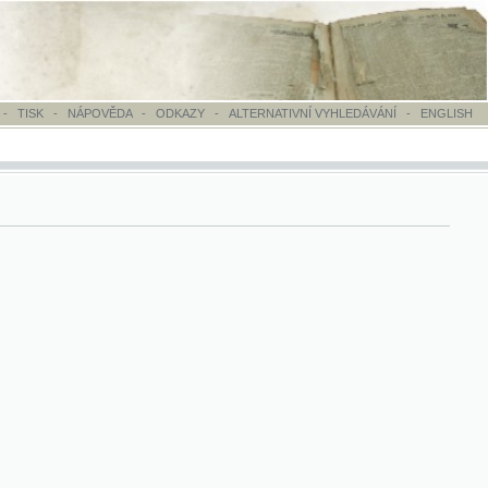
OVĚDA
-
ODKAZY
-
ALTERNATIVNÍ VYHLEDÁVÁNÍ
-
ENGLISH