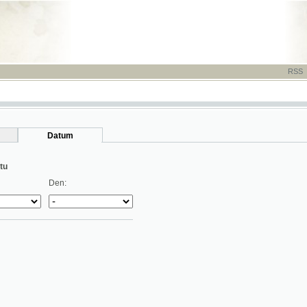
RSS
-
TISK
-
NÁP
Datum
Den: