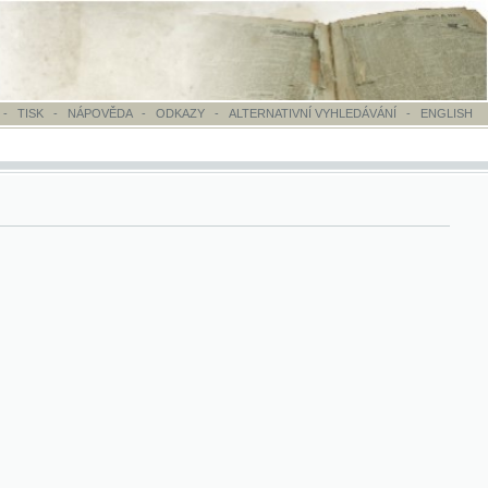
OVĚDA
-
ODKAZY
-
ALTERNATIVNÍ VYHLEDÁVÁNÍ
-
ENGLISH