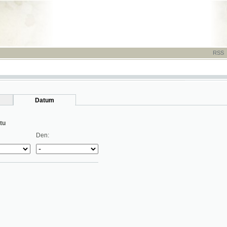
RSS
-
TISK
-
NÁP
Datum
Den: