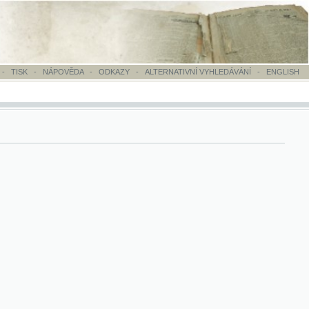
OVĚDA
-
ODKAZY
-
ALTERNATIVNÍ VYHLEDÁVÁNÍ
-
ENGLISH