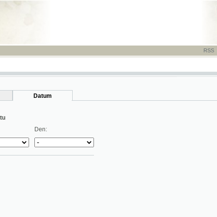
RSS
-
TISK
-
NÁP
Datum
Den: