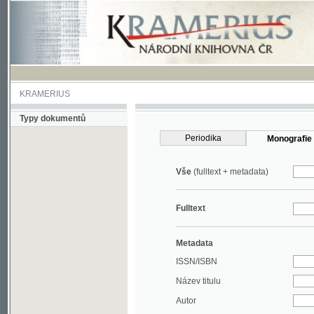
KRAMERIUS
Typy dokumentů
Periodika
Monografie
Vše
(fulltext + metadata)
Fulltext
Metadata
ISSN/ISBN
Název titulu
Autor
Rok
MDT